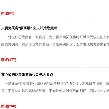
称，他对于自己的行为很
阅读(61)
夫妻为买房“假离婚” 丈夫却拒绝复婚
一对夫妇已经拥有一套住房，为了再次购买住房时可以享受较低的首
由男方购买，购房后双方再复婚。离婚并购房后，女方发现男方并未有
院，要求确认女方拥有
阅读(177)
林心如妈妈离婚复婚心灵鸡汤 看点
一篇文章带着“被林心如妈妈的故事刷屏了”的文桉，近几日在微博、
章并不是林心如和妈妈的故事，不知被何人以何目的利用，冠以心如之
文章仍在各大平台
阅读(266)