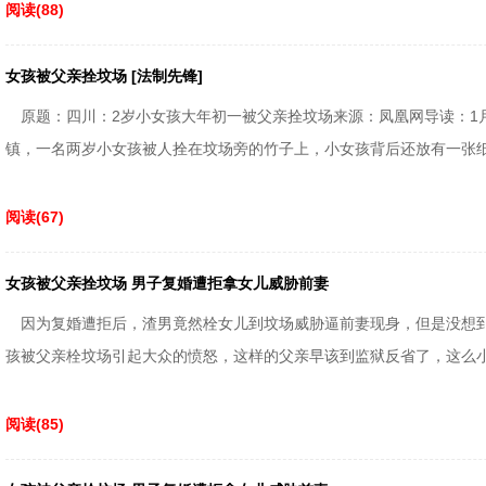
阅读(88)
女孩被父亲拴坟场 [法制先锋]
原题：四川：2岁小女孩大年初一被父亲拴坟场来源：凤凰网导读：1
镇，一名两岁小女孩被人拴在坟场旁的竹子上，小女孩背后还放有一张
就是王某某的女儿，
阅读(67)
女孩被父亲拴坟场 男子复婚遭拒拿女儿威胁前妻
因为复婚遭拒后，渣男竟然栓女儿到坟场威胁逼前妻现身，但是没想
孩被父亲栓坟场引起大众的愤怒，这样的父亲早该到监狱反省了，这么
天，如今女孩已经被母亲
阅读(85)