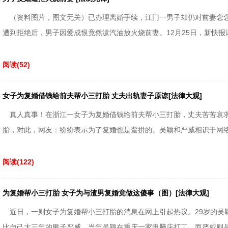
（资料图片，图文无关）已办理离婚手续，江门一男子却仍对前妻念
遭到拒绝后，男子因爱成恨竟然泼汽油放火烧前妻。12月25日，新快
了解到，事发后，蓬
阅读(52)
女子为复婚借钱给前夫帮小三打胎 丈夫出轨妻子原谅[法律大观]
真人真事！在浙江一女子为复婚借钱给前夫帮小三打胎，丈夫苦苦哀
胎，对此，网友：纷纷表示为了复婚也是蛮拼的。吴颖和严威相识于网络
婚5年后，两人因严威出
阅读(122)
为复婚帮小三打胎 女子为与渣男复婚竟做这傻事（图）[法律大观]
近日，一则女子为复婚帮小三打胎的消息在网上引起热议。29岁的吴
比自己大三年的男子严威。当年吴颖在重庆一家电脑店打工，而严威则