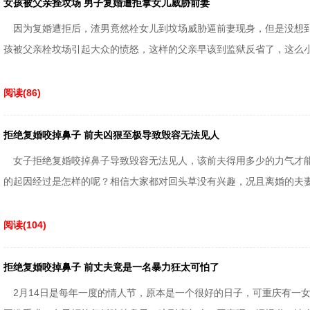
女孩被父亲拴坟场 男子复婚遭拒拿女儿威胁前妻
因为复婚遭拒后，渣男竟然栓女儿到坟场威胁逼前妻现身，但是没想
孩被父亲栓坟场引起大众的愤怒，这样的父亲早该到监狱反省了，这么
天，如今女孩已经被母亲
阅读(86)
拒绝复婚咬掉鼻子 前夫凶狠至极导致毁容无法见人
女子拒绝复婚咬掉鼻子导致毁容无法见人，该前夫得用多少的力气才
的起因经过是怎样的呢？相信大家都对回头草没有兴趣，况且离婚的夫
拒绝复婚时竟被咬掉
阅读(104)
拒绝复婚咬掉鼻子 前丈夫竟是一名暴力狂太可怕了
2月14日是每年一度的情人节，原本是一个很好的日子，可重庆有一