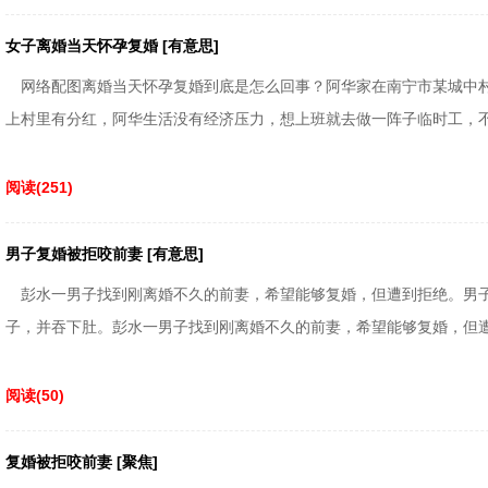
女子离婚当天怀孕复婚 [有意思]
网络配图离婚当天怀孕复婚到底是怎么回事？阿华家在南宁市某城中
上村里有分红，阿华生活没有经济压力，想上班就去做一阵子临时工，
圈子比较窄，阿华快
阅读(251)
男子复婚被拒咬前妻 [有意思]
彭水一男子找到刚离婚不久的前妻，希望能够复婚，但遭到拒绝。男
子，并吞下肚。彭水一男子找到刚离婚不久的前妻，希望能够复婚，但
了前妻的鼻子，并吞下
阅读(50)
复婚被拒咬前妻 [聚焦]