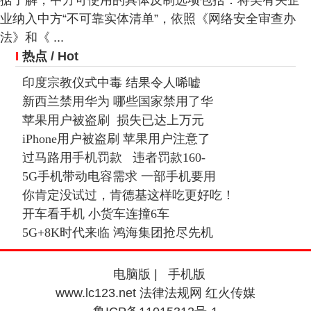
据了解，中方可使用的具体反制选项包括：将美有关企
业纳入中方“不可靠实体清单”，依照《网络安全审查办
法》和《 ...
I
热点
/ Hot
印度宗教仪式中毒 结果令人唏嘘
新西兰禁用华为 哪些国家禁用了华
苹果用户被盗刷 损失已达上万元
iPhone用户被盗刷 苹果用户注意了
过马路用手机罚款 违者罚款160-
5G手机带动电容需求 一部手机要用
你肯定没试过，肯德基这样吃更好吃！
开车看手机 小货车连撞6车
5G+8K时代来临 鸿海集团抢尽先机
电脑版
|
手机版
www.lc123.net 法律法规网 红火传媒