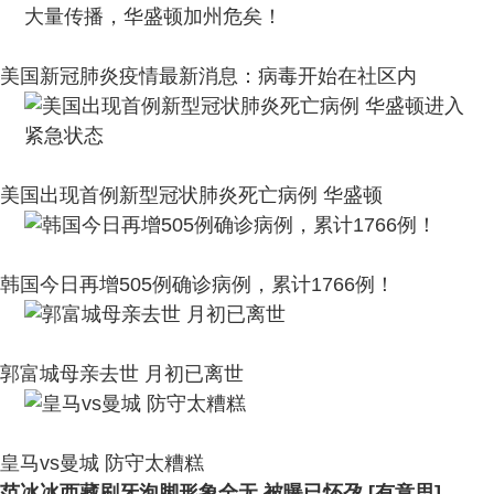
美国新冠肺炎疫情最新消息：病毒开始在社区内
美国出现首例新型冠状肺炎死亡病例 华盛顿
韩国今日再增505例确诊病例，累计1766例！
郭富城母亲去世 月初已离世
皇马vs曼城 防守太糟糕
范冰冰西藏刷牙泡脚形象全无 被曝已怀孕 [有意思]