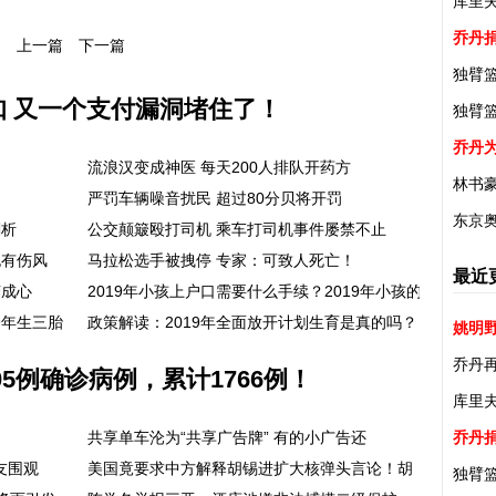
库里
乔丹
上一篇
下一篇
独臂
知 又一个支付漏洞堵住了！
独臂篮
乔丹
流浪汉变成神医 每天200人排队开药方
林书
严罚车辆噪音扰民 超过80分贝将开罚
东京
剖析
公交颠簸殴打司机 乘车打司机事件屡禁不止
也有伤风
马拉松选手被拽停 专家：可致人死亡！
最近
变成心
2019年小孩上户口需要什么手续？2019年小孩的
9年生三胎
政策解读：2019年全面放开计划生育是真的吗？
姚明
乔丹
5例确诊病例，累计1766例！
库里
乔丹
共享单车沦为“共享广告牌” 有的小广告还
友围观
美国竟要求中方解释胡锡进扩大核弹头言论！胡
独臂