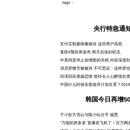
tags：
央行特急通
支付宝勒索病毒疯传 这些用户高危
复联4预告将发布 两天后洛杉矶见
中美同意停止加增新的关税 内容深度
演员穿镂空裙被诉 不可思议：这样穿
邱泽回应唐嫣恋情 曾经令人心醉现在
中国什么时候全面放开计划生育？201
韩国今日再增50
于小彤方否认与陈小纭分手 据悉
“万能的拼多多”直播卖飞机了！百万网