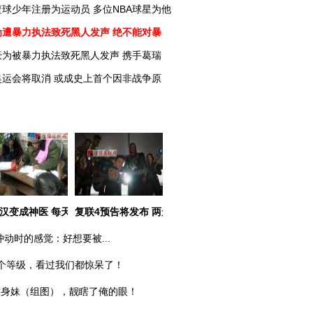
球少年注册为运动员 多位NBA球星为他
为遭暴力执法致死黑人发声 绝不能对暴
豪为被暴力执法致死黑人发声 携手葛瑞
奥运会将取消 或成史上首个因非战争原
用户高危
汉变成神医 每天200人排队开药方
复联4预告将发布 两天后洛杉矶见
冲动时的感觉：好想要被...
个等级，看过我们都惊呆了！
纹身妹（组图），靓瞎了俺的眼！