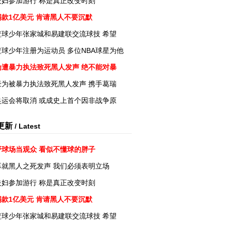
夫妇参加游行 称是真正改变时刻
捐款1亿美元 肯请黑人不要沉默
篮球少年张家城和易建联交流球技 希望
球少年注册为运动员 多位NBA球星为他
为遭暴力执法致死黑人发声 绝不能对暴
豪为被暴力执法致死黑人发声 携手葛瑞
奥运会将取消 或成史上首个因非战争原
更新
/ Latest
野球场当观众 看似不懂球的胖子
再就黑人之死发声 我们必须表明立场
夫妇参加游行 称是真正改变时刻
捐款1亿美元 肯请黑人不要沉默
篮球少年张家城和易建联交流球技 希望