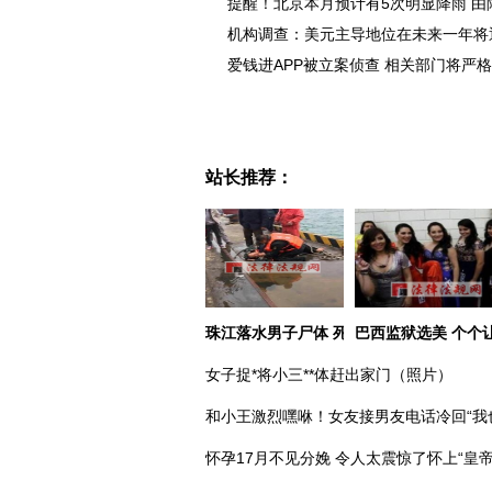
提醒！北京本月预计有5次明显降雨 由
机构调查：美元主导地位在未来一年将
爱钱进APP被立案侦查 相关部门将严
站长推荐：
珠江落水男子尸体 死者身份已确认
巴西监狱选美 个个
女子捉*将小三**体赶出家门（照片）
和小王激烈嘿咻！女友接男友电话冷回“我
怀孕17月不见分娩 令人太震惊了怀上“皇