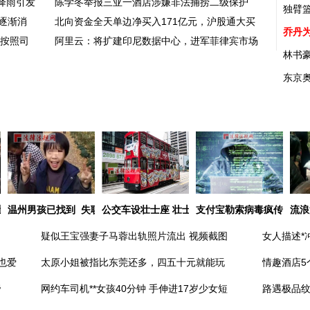
降雨引发
陈学冬举报三亚一酒店涉嫌非法捕捞二级保护
独臂篮
逐渐消
北向资金全天单边净买入171亿元，沪股通大买
乔丹
格按照司
阿里云：将扩建印尼数据中心，进军菲律宾市场
林书
东京
让人惊艳
温州男孩已找到 失联事件令人深思
公交车设壮士座 壮士座背后有哪些深意？
支付宝勒索病毒疯传 这些
流浪
疑似王宝强妻子马蓉出轨照片流出 视频截图
女人描述*
也爱
太原小姐被指比东莞还多，四五十元就能玩
情趣酒店5
帝
网约车司机**女孩40分钟 手伸进17岁少女短
路遇极品