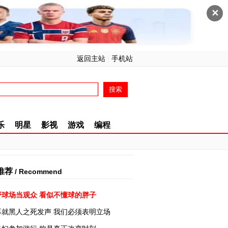
✕
返回主站
|
手机站
乐
明星
影视
游戏
编程
推荐
/ Recommend
野球场当观众 看似不懂球的胖子
再就黑人之死发声 我们必须表明立场