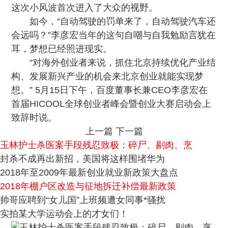
这次小风波首次进入了大众的视野。
如今，“自动驾驶的罚单来了，自动驾驶汽车还
会远吗？”李彦宏当年的这句自嘲与自我勉励言犹在
耳，梦想已经照进现实。
“对海外创业者来说，抓住北京持续优化产业结
构、发展新兴产业的机会来北京创业就能实现梦
想。” 5月15日下午，百度董事长兼CEO李彦宏在
首届HICOOL全球创业者峰会暨创业大赛启动会上
致辞时说。
上一篇
下一篇
玉林护士杀医案手段残忍致极：碎尸、剔肉、烹
封杀不成再出新招，美国将这样围堵华为
2018年至2009年最新创业就业新政策大盘点
2018年棚户区改造与征地拆迁补偿最新政策
帅哥应聘到“女儿国”上班频遭女同事*骚扰
实拍某大学运动会上的才女们！