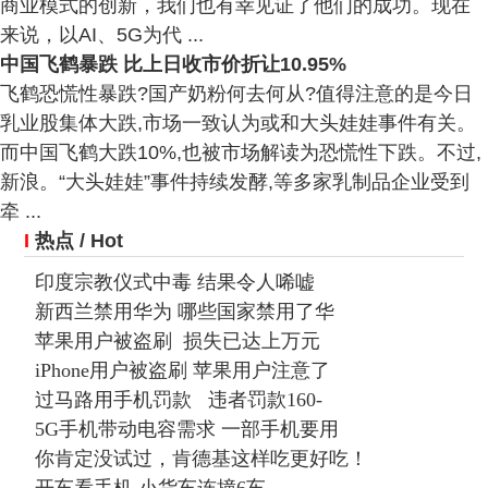
商业模式的创新，我们也有幸见证了他们的成功。现在
来说，以AI、5G为代 ...
中国飞鹤暴跌 比上日收市价折让10.95%
飞鹤恐慌性暴跌?国产奶粉何去何从?值得注意的是今日
乳业股集体大跌,市场一致认为或和大头娃娃事件有关。
而中国飞鹤大跌10%,也被市场解读为恐慌性下跌。不过,
新浪。“大头娃娃”事件持续发酵,等多家乳制品企业受到
牵 ...
I
热点
/ Hot
印度宗教仪式中毒 结果令人唏嘘
新西兰禁用华为 哪些国家禁用了华
苹果用户被盗刷 损失已达上万元
iPhone用户被盗刷 苹果用户注意了
过马路用手机罚款 违者罚款160-
5G手机带动电容需求 一部手机要用
你肯定没试过，肯德基这样吃更好吃！