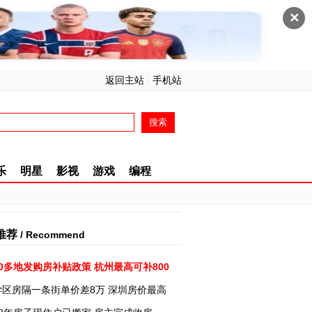
✕
返回主站
|
手机站
乐
明星
影视
游戏
编程
推荐
/ Recommend
0多地发购房补贴政策 杭州最高可补800
学区房隔一条街单价差8万 深圳房价最高