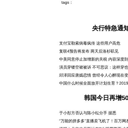
tags：
央行特急通
支付宝勒索病毒疯传 这些用户高危
复联4预告将发布 两天后洛杉矶见
中美同意停止加增新的关税 内容深度
演员穿镂空裙被诉 不可思议：这样穿
邱泽回应唐嫣恋情 曾经令人心醉现在
中国什么时候全面放开计划生育？201
韩国今日再增50
于小彤方否认与陈小纭分手 据悉
“万能的拼多多”直播卖飞机了！百万网