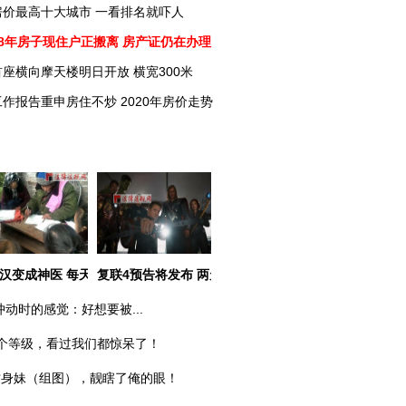
房价最高十大城市 一看排名就吓人
8年房子现住户正搬离 房产证仍在办理
座横向摩天楼明日开放 横宽300米
作报告重申房住不炒 2020年房价走势
用户高危
汉变成神医 每天200人排队开药方
复联4预告将发布 两天后洛杉矶见
冲动时的感觉：好想要被...
个等级，看过我们都惊呆了！
纹身妹（组图），靓瞎了俺的眼！