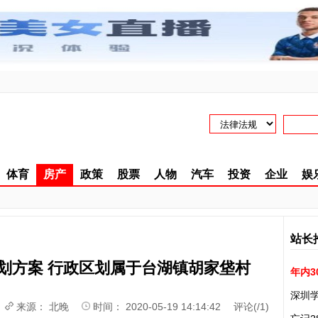
体育
房产
政策
股票
人物
汽车
投资
企业
娱
站长
划方案 行政区划属于台湖镇胡家垡村
年内3
深圳
来源：
北晚
时间： 2020-05-19 14:14:42 评论(
/
1)