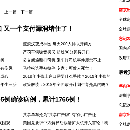
忘记2
南京
上一篇
下一篇
全球
知 又一个支付漏洞堵住了！
全球
忘记2
流浪汉变成神医 每天200人排队开药方
国内首
严罚车辆噪音扰民 超过80分贝将开罚
政府工
剖析
公交颠簸殴打司机 乘车打司机事件屡禁不止
也有伤风
马拉松选手被拽停 专家：可致人死亡！
最近
变成心
2019年小孩上户口需要什么手续？2019年小孩的
9年生三胎
政策解读：2019年全面放开计划生育是真的吗？
年内3
深圳
5例确诊病例，累计1766例！
忘记2
南京
共享单车沦为“共享广告牌” 有的小广告还
友围观
美国竟要求中方解释胡锡进扩大核弹头言论！胡
全球