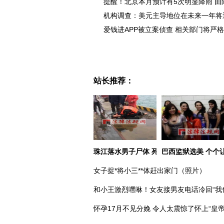
提醒！北京本月预计有5次明显降雨 由
机构调查：美元主导地位在未来一年将
爱钱进APP被立案侦查 相关部门将严
站长推荐：
珠江落水男子尸体 死者身份已确认
巴西监狱选美 个个
女子捉*将小三**体赶出家门（照片）
和小王激烈嘿咻！女友接男友电话冷回“我
怀孕17月不见分娩 令人太震惊了怀上“皇