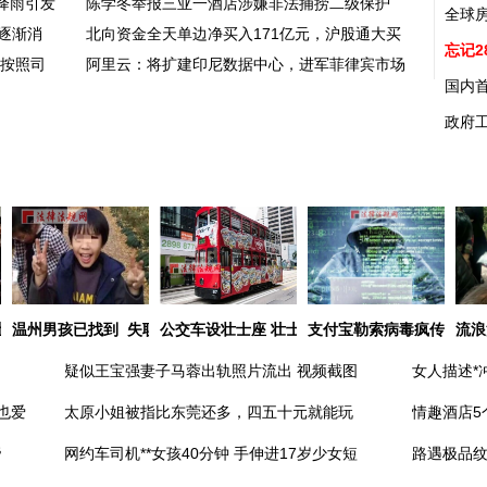
降雨引发
陈学冬举报三亚一酒店涉嫌非法捕捞二级保护
全球
逐渐消
北向资金全天单边净买入171亿元，沪股通大买
忘记2
格按照司
阿里云：将扩建印尼数据中心，进军菲律宾市场
国内首
政府工
让人惊艳
温州男孩已找到 失联事件令人深思
公交车设壮士座 壮士座背后有哪些深意？
支付宝勒索病毒疯传 这些
流浪
疑似王宝强妻子马蓉出轨照片流出 视频截图
女人描述*
也爱
太原小姐被指比东莞还多，四五十元就能玩
情趣酒店5
帝
网约车司机**女孩40分钟 手伸进17岁少女短
路遇极品