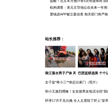
提醒！北京本月预计有5次明显降雨 由
机构调查：美元主导地位在未来一年将
爱钱进APP被立案侦查 相关部门将严
站长推荐：
珠江落水男子尸体 死者身份已确认
巴西监狱选美 个个
女子捉*将小三**体赶出家门（照片）
和小王激烈嘿咻！女友接男友电话冷回“我
怀孕17月不见分娩 令人太震惊了怀上“皇