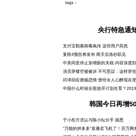
tags：
央行特急通
支付宝勒索病毒疯传 这些用户高危
复联4预告将发布 两天后洛杉矶见
中美同意停止加增新的关税 内容深度
演员穿镂空裙被诉 不可思议：这样穿
邱泽回应唐嫣恋情 曾经令人心醉现在
中国什么时候全面放开计划生育？201
韩国今日再增50
于小彤方否认与陈小纭分手 据悉
“万能的拼多多”直播卖飞机了！百万网