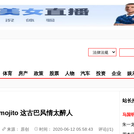
体育
房产
政策
股票
人物
汽车
投资
企业
娱
站长
ojito 这古巴风情太醉人
马国
朱一
来源：
原创
时间： 2020-06-12 05:58:43 评论(
/
1)