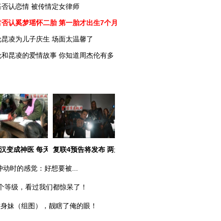
基否认恋情 被传情定女律师
君否认奚梦瑶怀二胎 第一胎才出生7个月
伦昆凌为儿子庆生 场面太温馨了
伦和昆凌的爱情故事 你知道周杰伦有多
用户高危
汉变成神医 每天200人排队开药方
复联4预告将发布 两天后洛杉矶见
冲动时的感觉：好想要被...
个等级，看过我们都惊呆了！
纹身妹（组图），靓瞎了俺的眼！