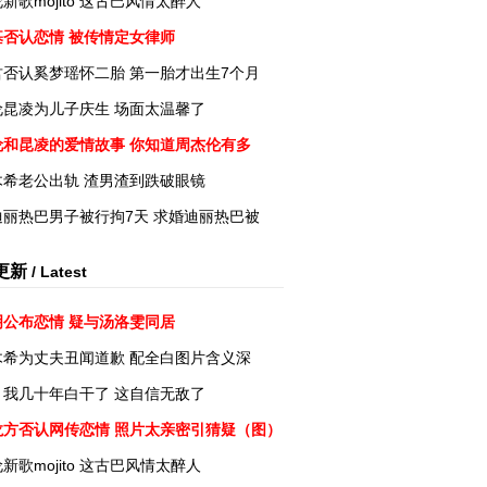
新歌mojito 这古巴风情太醉人
基否认恋情 被传情定女律师
君否认奚梦瑶怀二胎 第一胎才出生7个月
伦昆凌为儿子庆生 场面太温馨了
伦和昆凌的爱情故事 你知道周杰伦有多
木希老公出轨 渣男渣到跌破眼镜
迪丽热巴男子被行拘7天 求婚迪丽热巴被
更新
/ Latest
明公布恋情 疑与汤洛雯同居
木希为丈夫丑闻道歉 配全白图片含义深
：我几十年白干了 这自信无敌了
龙方否认网传恋情 照片太亲密引猜疑（图）
新歌mojito 这古巴风情太醉人