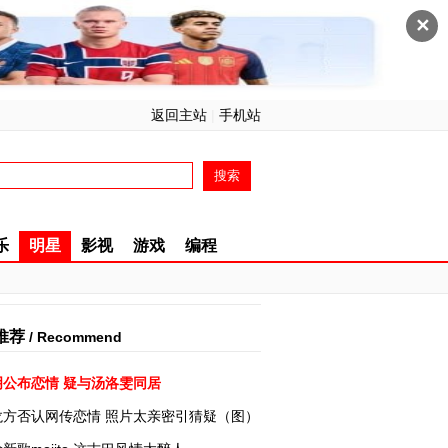
✕
返回主站
|
手机站
乐
明星
影视
游戏
编程
推荐
/ Recommend
明公布恋情 疑与汤洛雯同居
龙方否认网传恋情 照片太亲密引猜疑（图）