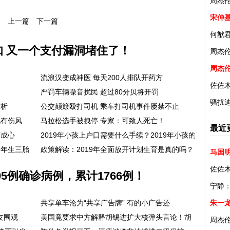
周杰伦
宋仲
上一篇
下一篇
何猷
知 又一个支付漏洞堵住了！
周杰
周杰
流浪汉变成神医 每天200人排队开药方
佐佐
严罚车辆噪音扰民 超过80分贝将开罚
骚扰
剖析
公交颠簸殴打司机 乘车打司机事件屡禁不止
也有伤风
马拉松选手被拽停 专家：可致人死亡！
最近
变成心
2019年小孩上户口需要什么手续？2019年小孩的
9年生三胎
政策解读：2019年全面放开计划生育是真的吗？
马国
佐佐
5例确诊病例，累计1766例！
宁静
朱一
共享单车沦为“共享广告牌” 有的小广告还
友围观
美国竟要求中方解释胡锡进扩大核弹头言论！胡
周杰伦