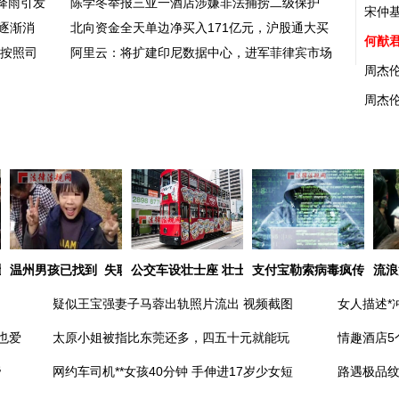
降雨引发
陈学冬举报三亚一酒店涉嫌非法捕捞二级保护
宋仲
逐渐消
北向资金全天单边净买入171亿元，沪股通大买
何猷
格按照司
阿里云：将扩建印尼数据中心，进军菲律宾市场
周杰
周杰
让人惊艳
温州男孩已找到 失联事件令人深思
公交车设壮士座 壮士座背后有哪些深意？
支付宝勒索病毒疯传 这些
流浪
疑似王宝强妻子马蓉出轨照片流出 视频截图
女人描述*
也爱
太原小姐被指比东莞还多，四五十元就能玩
情趣酒店5
帝
网约车司机**女孩40分钟 手伸进17岁少女短
路遇极品